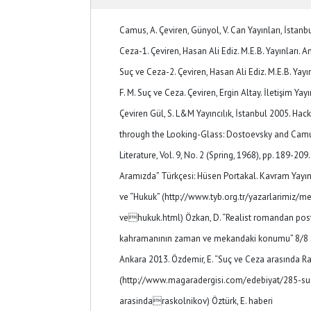
Camus, A. Çeviren, Günyol, V. Can Yayınları, İstanb
Ceza-1. Çeviren, Hasan Ali Ediz. M.E.B. Yayınları. A
Suç ve Ceza-2. Çeviren, Hasan Ali Ediz. M.E.B. Yayı
F. M. Suç ve Ceza. Çeviren, Ergin Altay. İletişim Yayı
Çeviren Gül, S. L&M Yayıncılık, İstanbul 2005. Hack
through the Looking-Glass: Dostoevsky and Camus
Literature, Vol. 9, No. 2 (Spring, 1968), pp. 189-209
Aramızda” Türkçesi: Hüsen Portakal. Kavram Yayınc
ve “Hukuk” (http://www.tyb.org.tr/yazarlarimiz/
vehukuk.html) Özkan, D. “Realist romandan p
kahramanının zaman ve mekandaki konumu” 8/8 
Ankara 2013. Özdemir, E. “Suç ve Ceza arasında R
(http://www.magaradergisi.com/edebiyat/285-su
arasindaraskolnikov) Öztürk, E. haberi