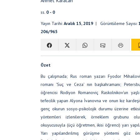
Ahmet Karacan
ss.
0 - 0
Yayın Tarihi:
Aralık 15, 2019
| Görüntüleme Sayısı:
206/965
Özet
Bu çalışmada; Rus roman yazarı Fyodor Mihailovi
romanı 'Suç ve Ceza' nın başkahramanı; Petersbur
öğrencisi Rodiyon Romanoviç Raskolnikov'un yaş
tefecilik yapan Alyona İvanovna ve onun kız kardeşin
genç okurun sosyo-psikolojik durumu üzerine etkisi a
yöntemleri izlenilerek, örneklem grubunu o
okuyucusuyla (üçü öğretmen, ikisi öğrenci) yarı yapıl
Yarı yapılandırılmış görüşme yöntemi göz önü