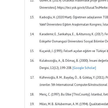
Güven, B. (2019). Ortaokul matematik proje görevi 
Üniversitesi]. https://tez.yok.gov.tr/UlusalTezMerke
Kadıoğlu, H. (2020 Mart). Öğretmen adaylarının TÜB
Vakıf Üniversitesi Eğitim Araştırmaları Kongresi, İst
Karademir, E.,Sarikahya, E., &Altunsoy, K. (2017). Fe
Eskişehir Osmangazi Üniversitesi Sosyal Bilimler De
Kuçaridi, J. (1995). Felsefi açıdan eğitim ve Türkiy
Kulaksızoğlu, A.,& Dilmaç, B. (2000). İnsani değerle
Dergisi, 12(12), 199-208.
[Google Scholar]
Küfrevioğlu, R. M., Baydaş, Ö., & Göktaş, Y. (2011). 
öneriler. 5th International Computer&Instruction
Meriç, C. (1997). Bu Ülke [ThisCounty]. İstanbul, İlet
Miles, M. B. &Huberman, A. M. (1994). Qualitative