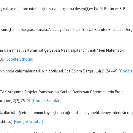
eş yaklaşıma göre nitel araştırma ve araştırma deseni(Çev. Ed. M. Bütün ve S. B.
üreçlerinin karşılaştırılması. Aksaray Üniversitesi Sosyal Bilimler Enstitüsü Dergi
inin Kavramsal ve Kuramsal Çerçevesi Nasıl Yapılandırılmalı?. Fen Matematik
16.
[Google Scholar]
nin proje çalışmalarına ilişkin görüşleri. Ege Eğitim Dergisi, 14(1), 24–49.
[Google
BİTAK Araştırma Projeleri Yarışmasına Katılan Danışman Öğretmenlerin Proje
cation, 2(2), 75-97.
[Google Scholar]
a ilkokul öğretmenlerinin kaynaştırma öğrencilerine yönelik deneyimleri: Bir ol
stitüsü).
[Google Scholar]