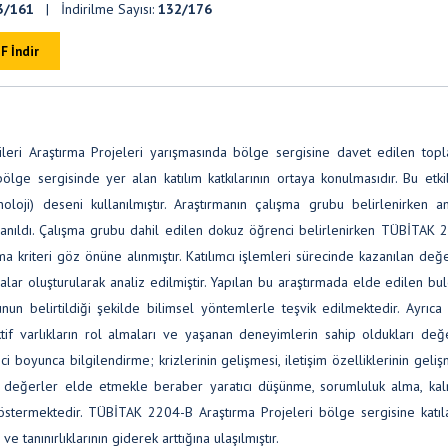
3/161
| İndirilme Sayısı:
132/176
F İndir
ri Araştırma Projeleri yarışmasında bölge sergisine davet edilen toplan
ölge sergisinde yer alan katılım katkılarının ortaya konulmasıdır. Bu etkil
loji) deseni kullanılmıştır. Araştırmanın çalışma grubu belirlenirken a
anıldı. Çalışma grubu dahil edilen dokuz öğrenci belirlenirken TÜBİTAK 
a kriteri göz önüne alınmıştır. Katılımcı işlemleri sürecinde kazanılan değ
alar oluşturularak analiz edilmiştir. Yapılan bu araştırmada elde edilen bu
n belirtildiği şekilde bilimsel yöntemlerle teşvik edilmektedir. Ayrıca
tif varlıkların rol almaları ve yaşanan deneyimlerin sahip oldukları değ
i boyunca bilgilendirme; krizlerinin gelişmesi, iletişim özelliklerinin geliş
gili değerler elde etmekle beraber yaratıcı düşünme, sorumluluk alma, ka
termektedir. TÜBİTAK 2204-B Araştırma Projeleri bölge sergisine katıla
e tanınırlıklarının giderek arttığına ulaşılmıştır.