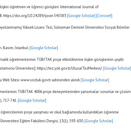
lişkin öğretmen ve öğrenci görüşleri. International Journal of
. https://doi.org/10.24289/ijsser.545583
[Google Scholar]
[Crossref]
. Yayınlanmamış Yüksek Lisans Tezi, Süleyman Demirel Üniversitesi Sosyal Bilimler
ı. Basım, İstanbul.
[Google Scholar]
ematik öğretmenlerinin TÜBİTAK proje etkinliklerine ilişkin görüşlerinin çeşitli
stamonu Üniversitesi]. https://tez.yok.gov.tr/UlusalTezMerkezi/
[Google Scholar
u Web Sitesi: www.sozluk.gov.tr adresinden alındı
[Google Scholar]
ğretmenlerinin TÜBİTAK 4006 proje deneyimlerinden yansımalar: sorunlar ve çözüm
2), 717-741.
[Google Scholar]
 öğrencilerinin proje yarışması ve okul bağlamında kullandıkları öğrenme
Üniversitesi Eğitim Fakültesi Dergisi, 13(1), 593-630.
[Google Scholar]