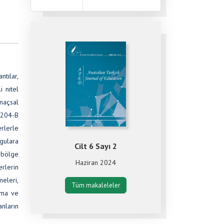
tılar,
i nitel
maçsal
2204-B
erlerle
lgulara
Cilt 6 Sayı 2
 bölge
Haziran 2024
erlerin
meleri,
Tüm makaleleler
lma ve
nların