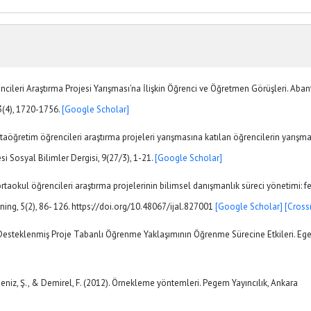
ileri Araştırma Projesi Yarışması’na İlişkin Öğrenci ve Öğretmen Görüşleri. Aban
23(4), 1720-1756.
[Google Scholar]
ortaöğretim öğrencileri araştırma projeleri yarışmasına katılan öğrencilerin yarışm
i Sosyal Bilimler Dergisi, 9(27/3), 1-21.
[Google Scholar]
K ortaokul öğrencileri araştırma projelerinin bilimsel danışmanlık süreci yönetimi: f
rning, 5(2), 86- 126. https://doi.org/10.48067/ijal.827001
[Google Scholar]
[Cross
Desteklenmiş Proje Tabanlı Öğrenme Yaklaşımının Öğrenme Sürecine Etkileri. Eg
adeniz, Ş., & Demirel, F. (2012). Örnekleme yöntemleri. Pegem Yayıncılık, Ankara