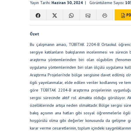
Yayın Tarihi:
Haziran 30, 2024
| Görüntüleme Sayısı:
10
PD
Özet
Bu çalışmanın amacı, TÜBİTAK 2204-B Ortaokul öğrencile
sergiye katılanların bakışlarının incelenmesi ve sürecin b
araştırma yöntemlerinden biri olan olgubilim (fenomeno
uygulama yöntemlerinden biri olan ölçülü uygulama kull
Araştırma Projeleri'nde bölge sergisine davet edilmiş olm
ilgili yayınlanmalar, elde edilen veriler kodlanmış ve tem
göre TÜBİTAK 2204-B araştırma projelerinin uygunluğunu
sergisi sürecinde aktif rol almakta olduğu görülüyor. Ak
özelliklerinde artışa neden olmaktadır. Bölge sergisi sürec
bakış açısının ana hatları gibi sosyal öğrenmelerle il
hoşgörülü olma gibi değerler konusunda da gelişme gös
karar verme cesaretlerinin, toplum içindeki saygınlıklarının v