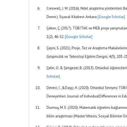
Creswell, J. W. (2016). Nitel araştırma yöntemleri: B
Demir.). Siyasal Kitabevi: Ankara
[Google Scholar]
Çeken, Ç. (2017). TÜBİTAK ve MEB proje yarışmaları s
1(2), 46-52.
[Google Scholar]
Çepni, S. (2021). Proje, Tez ve Araştırma Makaleler
Girişimcilik ve Teknoloji Eğitimi Dergisi, 4(3), 203-2
Çetin, O. & Şengezer, B. (2013). Ortaokul öğrencileri
Scholar]
Deveci, İ.,&Daşçı, H. (2020). Ortaokul Seviyesi TÜ
Deneyimleri. Journal of IndividualDifferences in Edu
Durmuş, M. E. (2020). Matematik öğretimi bağlamınd
bilim araştırması (Master'sthesis, Sosyal Bilimler En