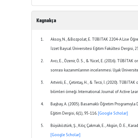
Kaynakça
Aksoy, N.,&Bozpolat, E. TÜBİTAK 2204-A Lise Öğrenc
İzzet Baysal Üniversitesi Eğitim Fakültesi Dergisi, 
Avcı, E., Özenir, Ö. S., & Yücel, E. (2016). TÜBİTAK 
sonrası kazanımlarının incelenmesi. Uşak Üniversites
Artvinli, E., Çetintaş, H., & Terzi, İ. (2020). TÜBİTA
bilimleri örneği. International Journal of Active Lea
Başbay, A. (2005). Basamaklı Öğretim Programıyla 
Eğitim Dergisi, 6(1), 95-116.
[Google Scholar]
Büyüköztürk, Ş., Kılıç Çakmak, E., Akgün, Ö. E., Kar
[Google Scholar]