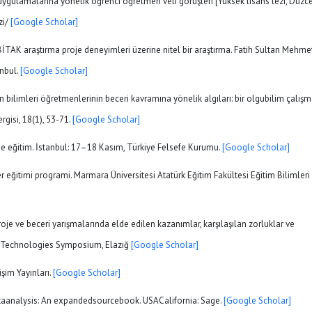
uygulamalarına yönelik öğrenci öğretmen veli görüşleri [Yüksek lisans tezi, Düzc
zi/
[Google Scholar]
İTAK araştırma proje deneyimleri üzerine nitel bir araştırma. Fatih Sultan Mehme
anbul.
[Google Scholar]
n bilimleri öğretmenlerinin beceri kavramına yönelik algıları: bir olgubilim çalışm
rgisi, 18(1), 53-71.
[Google Scholar]
e’de eğitim. İstanbul: 17–18 Kasım, Türkiye Felsefe Kurumu.
[Google Scholar]
r eğitimi programi. Marmara Üniversitesi Atatürk Eğitim Fakültesi Eğitim Bilimleri
Proje ve beceri yarışmalarında elde edilen kazanımlar, karşılaşılan zorluklar ve
al Technologies Symposium, Elazığ
[Google Scholar]
işim Yayınları.
[Google Scholar]
dataanalysis: An expandedsourcebook. USACalifornia: Sage.
[Google Scholar]