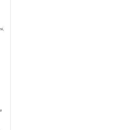
si,
gu