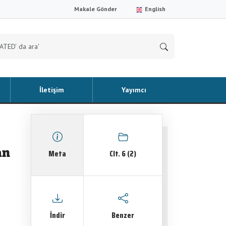
Makale Gönder
English
İletişim
Yayımcı
an
Meta
Clt. 6 (2)
İndir
Benzer