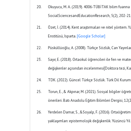
Okuyucu, M. A. (2019). 4006-TÜBİTAK bilim fuarına i
SocialSciencesandEducationResearch, 5(2), 202-218
Özet, İ. (2014). Kent araştırmaları ve nitel yöntem
Enstitüsü, Isparta.
[Google Scholar]
Püsküllüoğlu, A. (2008). Türkçe Sözlük, Can Yayınlar
Sayır, E. (2018). Ortaokul öğrencileri ile fen ve mat
değişkenler açısından incelenmesi[Doktora tezi, Ka
TDK. (2022). Güncel Türkçe Sözlük. Türk Dil Kurum
Torun, E.,& Akpınar, M. (2021). Sosyal bilgiler ö
önerileri. Batı Anadolu Eğitim Bilimleri Dergisi, 12(
Yerdelen Damar, S.,&Soyalp, F. (2016). Ortaöğretim
yaklaşımları: epistemolojik değişkenlik. Yüzüncü Yıl 