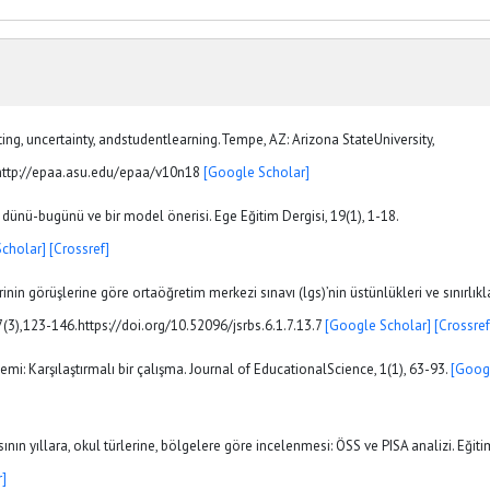
esting, uncertainty, andstudentlearning.Tempe, AZ: Arizona StateUniversity,
mhttp://epaa.asu.edu/epaa/v10n18
[Google Scholar]
: dünü-bugünü ve bir model önerisi. Ege Eğitim Dergisi, 19(1), 1-18.
cholar]
[Crossref]
inin görüşlerine göre ortaöğretim merkezi sınavı (lgs)’nin üstünlükleri ve sınırlıkla
(3),123-146.https://doi.org/10.52096/jsrbs.6.1.7.13.7
[Google Scholar]
[Crossref
stemi: Karşılaştırmalı bir çalışma. Journal of EducationalScience, 1(1), 63-93.
[Goog
sının yıllara, okul türlerine, bölgelere göre incelenmesi: ÖSS ve PISA analizi. Eğiti
]