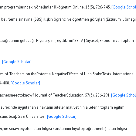
im programlarındaki yönelimler. İlköğretim Online, 13(3), 726-745.
[Google Schol
e belirleme sınavına (SBS) ilişkin öğrenci ve öğretmen görüşleri (Erzurum il örneği)
ortaöğretimin geleceği: Hiyerarşi mi, eşitlik mi? SETA | Siyaset, Ekonomi ve Toplum
ı.
[Google Scholar]
Views of Teachers on thePotentialNegativeEffects of High StakeTests .International
94-408.
[Google Scholar]
ngteachersneedtoknow? Journal of TeacherEducation, 57(3), 286-291.
[Google Schol
ş sürecinde uygulanan sınavların aileler maliyetinin ailelerin toplam eğitim
ans tezi]. Gazi Üniversitesi.
[Google Scholar]
çme sınavı biyoloji alan bilgisi sorularının biyoloji öğretmenliği alan bilgisi