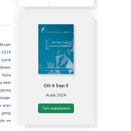
i devam
9-2024
içerik
retmen,
a fazla
a nitel
Cilt 6 Sayı 3
ştırma
Aralık 2024
iştir.
a aracı
Tüm makaleleler
n geniş
nde ve