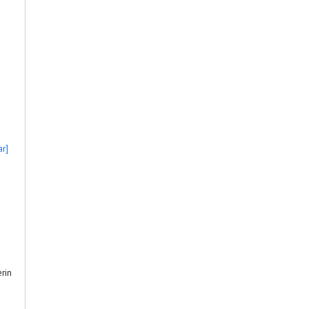
r]
rin