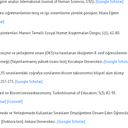
öre analizi. International Journal of Human Sciences, 13(1).
[Google Scholar]
lisesi öğretmenlerinin teog ve lgs sistemlerine yönelik görüşleri, Ihlara Eğitim
ar]
a yöntemleri. Manevi Temelli Sosyal Hizmet Araştırmaları Dergisi, 1(1), 62-80.
seçme ve yerleştirme sınavı (OKS)’na hazırlanan ilköğretim 8. sınıf öğrencilerinin
örneği) [Yayımlanmamış yüksek lisans tezi], Kocatepe Üniversitesi.
[Google Schola
e LYS sınavlarındaki coğrafya sorularının bloom taksonomisi bilişsel alan düzeyi
, 257-275.
[Google Scholar]
ased on Bloom’srevisedtaxonomy. TurkishJournal of Education, 5(3), 82-95.
lar]
[Crossref]
mede ve Yerleştirmede Kullanılan Sınavların Ortaöğretime Devam Eden Öğrencile
 [Doktora tezi]. Ankara Üniversitesi.,
[Google Scholar]