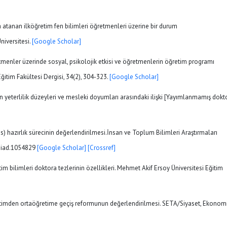
 atanan ilköğretim fen bilimleri öğretmenleri üzerine bir durum
niversitesi.
[Google Scholar]
retmenler üzerinde sosyal, psikolojik etkisi ve öğretmenlerin öğretim programı
itim Fakültesi Dergisi, 34(2), 304-323.
[Google Scholar]
n yeterlilik düzeyleri ve mesleki doyumları arasındaki ilişki [Yayımlanmamış dokt
lgs) hazırlık sürecinin değerlendirilmesi.İnsan ve Toplum Bilimleri Araştırmaları
obiad.1054829
[Google Scholar]
[Crossref]
itim bilimleri doktora tezlerinin özellikleri. Mehmet Akif Ersoy Üniversitesi Eğitim
eğitimden ortaöğretime geçiş reformunun değerlendirilmesi. SETA/Siyaset, Ekonom