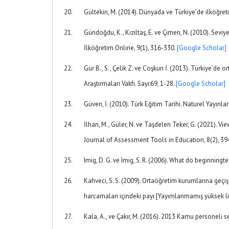
Gültekin, M. (2014). Dünyada ve Türkiye’de ilköğret
Gündoğdu, K., Kızıltaş, E. ve Çimen, N. (2010). Seviy
İlköğretim Online, 9(1), 316-330.
[Google Scholar]
Gür B., S., Çelik Z. ve Coşkun İ. (2013). Türkiye’de 
Araştırmaları Vakfı. Sayı:69, 1-28.
[Google Scholar]
Güven, İ. (2010). Türk Eğitim Tarihi. Naturel Yayınlar
İlhan, M., Güler, N. ve Taşdelen Teker, G. (2021). 
Journal of Assessment Tools in Education, 8(2), 3
Imig, D. G. ve Imig, S. R. (2006). What do beginni
Kahveci, S. S. (2009). Ortaöğretim kurumlarına geçi
harcamaları içindeki payı [Yayımlanmamış yüksek lis
Kala, A., ve Çakır, M. (2016). 2013 Kamu personeli se