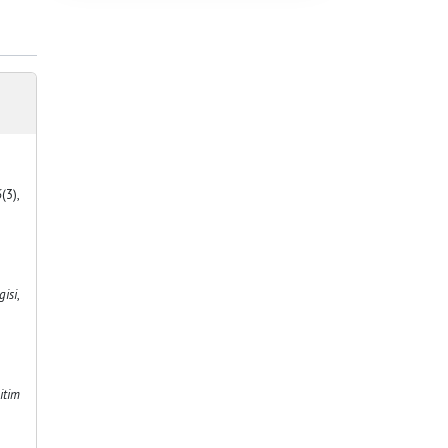
6
(3),
gisi
,
itim