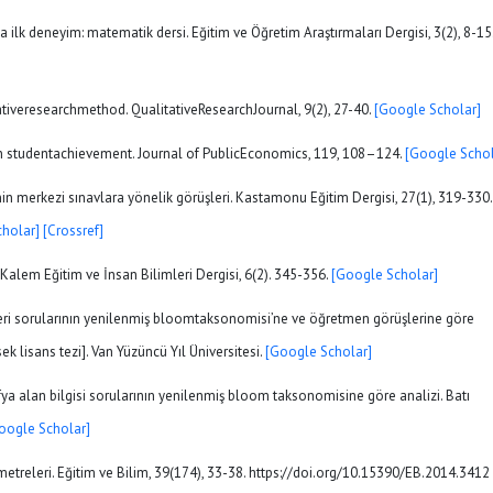
da ilk deneyim: matematik dersi. Eğitim ve Öğretim Araştırmaları Dergisi, 3(2), 8-15
tiveresearchmethod. QualitativeResearchJournal, 9(2), 27-40.
[Google Scholar]
n studentachievement. Journal of PublicEconomics, 119, 108–124.
[Google Schol
nin merkezi sınavlara yönelik görüşleri. Kastamonu Eğitim Dergisi, 27(1), 319-330.
holar]
[Crossref]
 Kalem Eğitim ve İnsan Bilimleri Dergisi, 6(2). 345-356.
[Google Scholar]
imleri sorularının yenilenmiş bloomtaksonomisi’ne ve öğretmen görüşlerine göre
k lisans tezi]. Van Yüzüncü Yıl Üniversitesi.
[Google Scholar]
afya alan bilgisi sorularının yenilenmiş bloom taksonomisine göre analizi. Batı
oogle Scholar]
arametreleri. Eğitim ve Bilim, 39(174), 33-38. https://doi.org/10.15390/EB.2014.3412