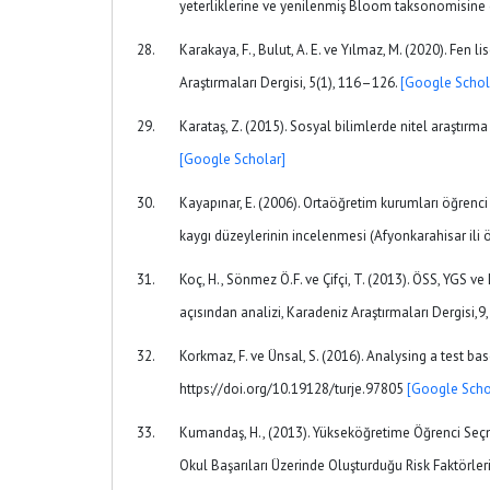
yeterliklerine ve yenilenmiş Bloom taksonomisine g
Karakaya, F., Bulut, A. E. ve Yılmaz, M. (2020). Fen 
Araştırmaları Dergisi, 5(1), 116–126.
[Google Schol
Karataş, Z. (2015). Sosyal bilimlerde nitel araştırm
[Google Scholar]
Kayapınar, E. (2006). Ortaöğretim kurumları öğrenci 
kaygı düzeylerinin incelenmesi (Afyonkarahisar ili 
Koç, H., Sönmez Ö.F. ve Çifçi, T. (2013). ÖSS, YGS v
açısından analizi, Karadeniz Araştırmaları Dergisi,9
Korkmaz, F. ve Ünsal, S. (2016). Analysing a test b
https://doi.org/10.19128/turje.97805
[Google Scho
Kumandaş, H., (2013). Yükseköğretime Öğrenci Seç
Okul Başarıları Üzerinde Oluşturduğu Risk Faktörleri