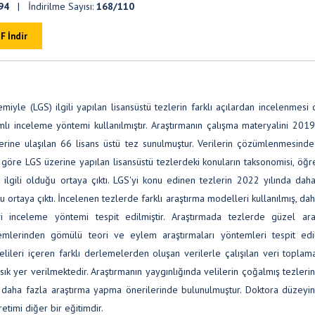
94
| İndirilme Sayısı:
168/110
F İndir
miyle (LGS) ilgili yapılan lisansüstü tezlerin farklı açılardan incelenmes
mlı inceleme yöntemi kullanılmıştır. Araştırmanın çalışma materyalini 201
erine ulaşılan 66 lisans üstü tez sunulmuştur. Verilerin çözümlenmesinde 
na göre LGS üzerine yapılan lisansüstü tezlerdeki konuların taksonomisi, öğ
e ilgili olduğu ortaya çıktı. LGS'yi konu edinen tezlerin 2022 yılında dah
ortaya çıktı. İncelenen tezlerde farklı araştırma modelleri kullanılmış, dah
i inceleme yöntemi tespit edilmiştir. Araştırmada tezlerde güzel ara
emlerinden gömülü teori ve eylem araştırmaları yöntemleri tespit edilm
ileri içeren farklı derlemelerden oluşan verilerle çalışılan veri toplam
yer verilmektedir. Araştırmanın yaygınlığında velilerin çoğalmış tezleri
 daha fazla araştırma yapma önerilerinde bulunulmuştur. Doktora düzeyi
timi diğer bir eğitimdir.