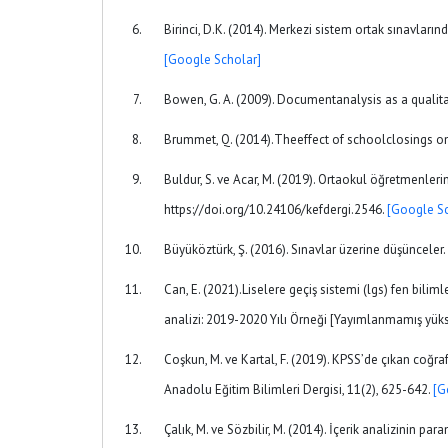
Birinci, D.K. (2014). Merkezi sistem ortak sınavların
[Google Scholar]
Bowen, G. A. (2009). Documentanalysis as a qualita
Brummet, Q. (2014).Theeffect of schoolclosings o
Buldur, S. ve Acar, M. (2019). Ortaokul öğretmenleri
https://doi.org/10.24106/kefdergi.2546.
[Google Sc
Büyüköztürk, Ş. (2016). Sınavlar üzerine düşünceler.
Can, E. (2021).Liselere geçiş sistemi (lgs) fen bil
analizi: 2019-2020 Yılı Örneği [Yayımlanmamış yükse
Coşkun, M. ve Kartal, F. (2019). KPSS’de çıkan coğr
Anadolu Eğitim Bilimleri Dergisi, 11(2), 625-642.
[G
Çalık, M. ve Sözbilir, M. (2014). İçerik analizinin p