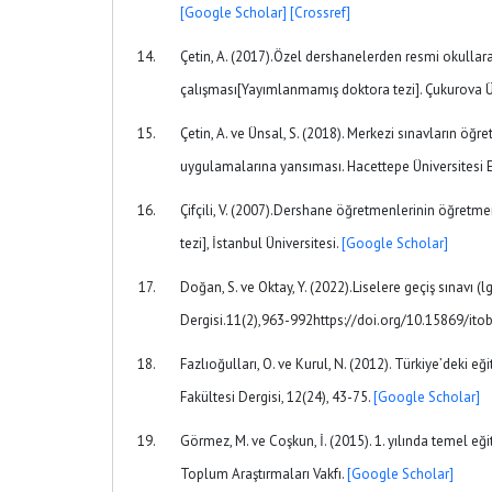
[Google Scholar]
[Crossref]
Çetin, A. (2017).Özel dershanelerden resmi okullara
çalışması[Yayımlanmamış doktora tezi]. Çukurova Ü
Çetin, A. ve Ünsal, S. (2018). Merkezi sınavların öğ
uygulamalarına yansıması. Hacettepe Üniversitesi Eğ
Çifçili, V. (2007).Dershane öğretmenlerinin öğretme
tezi], İstanbul Üniversitesi.
[Google Scholar]
Doğan, S. ve Oktay, Y. (2022).Liselere geçiş sınavı (
Dergisi.11(2),963-992https://doi.org/10.15869/it
Fazlıoğulları, O. ve Kurul, N. (2012). Türkiye’deki eğ
Fakültesi Dergisi, 12(24), 43-75.
[Google Scholar]
Görmez, M. ve Coşkun, İ. (2015). 1. yılında temel 
Toplum Araştırmaları Vakfı.
[Google Scholar]