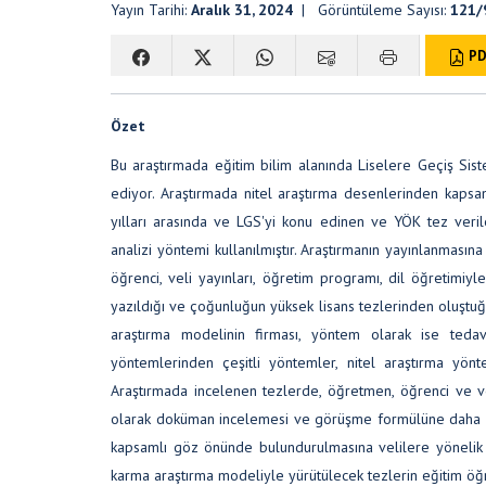
Yayın Tarihi:
Aralık 31, 2024
| Görüntüleme Sayısı:
121/
PD
Özet
Bu araştırmada eğitim bilim alanında Liselere Geçiş Siste
ediyor. Araştırmada nitel araştırma desenlerinden kapsa
yılları arasında ve LGS'yi konu edinen ve YÖK tez veril
analizi yöntemi kullanılmıştır. Araştırmanın yayınlanması
öğrenci, veli yayınları, öğretim programı, dil öğretimiyl
yazıldığı ve çoğunluğun yüksek lisans tezlerinden oluştuğu 
araştırma modelinin firması, yöntem olarak ise tedav
yöntemlerinden çeşitli yöntemler, nitel araştırma yönt
Araştırmada incelenen tezlerde, öğretmen, öğrenci ve vel
olarak doküman incelemesi ve görüşme formülüne daha sık 
kapsamlı göz önünde bulundurulmasına velilere yönelik
karma araştırma modeliyle yürütülecek tezlerin eğitim öğre