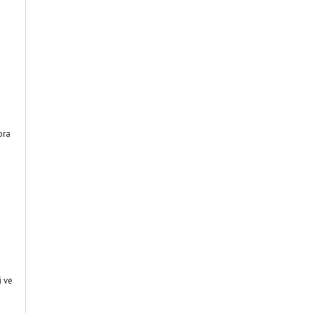
ora
i ve