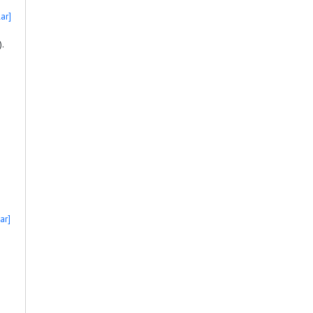
ar]
.
ar]