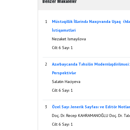
Benzer Makaleler
1
Müstəqillik İllərində Naxçıvanda Uşaq Ədə
İstiqamətləri
Nezaket Ismayilova
Cilt 6 Sayı 1
2
Azərbaycanda Təhsilin Modernləşdirilməsi:
Perspektivlər
Salatin Haciyeva
Cilt 6 Sayı 1
3
Özel Sayı Jenerik Sayfası ve Editör Notlar
Doç. Dr. Recep KAHRAMANOĞLU Doç. Dr. Ta
Cilt 6 Sayı 1